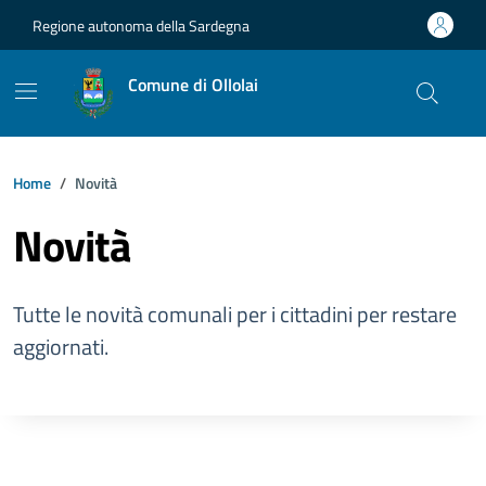
Vai ai contenuti
Vai al footer
Regione autonoma della Sardegna
Comune di Ollolai
Home
Novità
Novità
Tutte le novità comunali per i cittadini per restare
aggiornati.