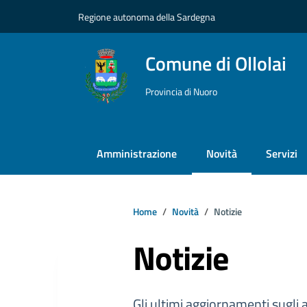
Vai ai contenuti
Vai al footer
Regione autonoma della Sardegna
Comune di Ollolai
Provincia di Nuoro
Amministrazione
Novità
Servizi
Home
Novità
Notizie
Notizie
Gli ultimi aggiornamenti sugli 