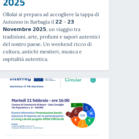
2025
Ollolai si prepara ad accogliere la tappa di
Autunno in Barbagia il 𝟮𝟮 – 𝟮𝟯
𝗡𝗼𝘃𝗲𝗺𝗯𝗿𝗲 𝟮𝟬𝟮𝟱, un viaggio tra
tradizioni, arte, profumi e sapori autentici
del nostro paese. Un weekend ricco di
cultura, antichi mestieri, musica e
ospitalità autentica.