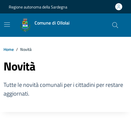
Vai ai contenuti
Vai al footer
Regione autonoma della Sardegna
Comune di Ollolai
Home
Novità
Novità
Tutte le novità comunali per i cittadini per restare
aggiornati.