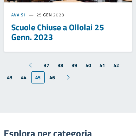
AVVISI
25 GEN 2023
Scuole Chiuse a Ollolai 25
Genn. 2023
37
38
39
40
41
42
43
44
45
46
Esplora per categoria