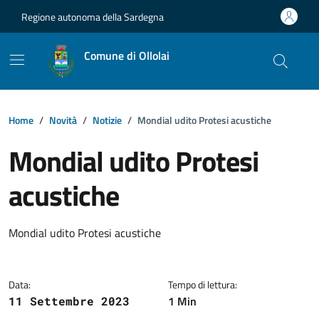
Vai ai contenuti
Vai al footer
Regione autonoma della Sardegna
Comune di Ollolai
Home
Novità
Notizie
Mondial udito Protesi acustiche
Mondial udito Protesi
acustiche
Dettagli della notizia
Mondial udito Protesi acustiche
Data:
Tempo di lettura:
1 Min
11 Settembre 2023