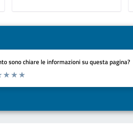
to sono chiare le informazioni su questa pagina?
a 1 a 5 stelle la pagina
 una stella su 5
luta 2 stelle su 5
Valuta 3 stelle su 5
Valuta 4 stelle su 5
Valuta 5 stelle su 5