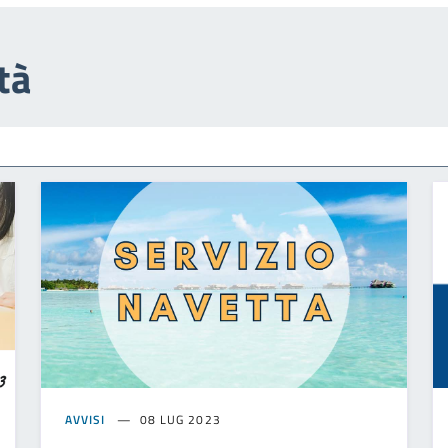
tà
AVVISI
08 LUG 2023