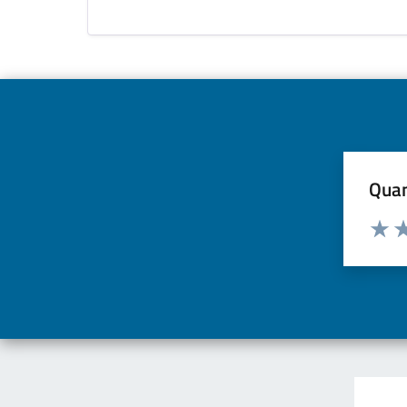
Quan
Valuta d
Valuta
Va