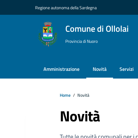
Vai ai contenuti
Vai al footer
Regione autonoma della Sardegna
Comune di Ollolai
Provincia di Nuoro
Amministrazione
Novità
Servizi
Home
Novità
Novità
Tutte le novità comunali per i c