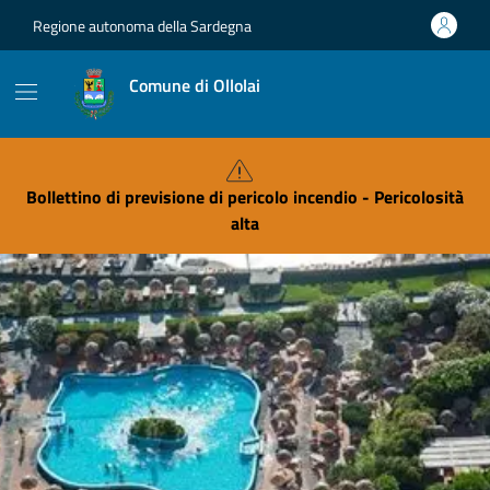
Vai ai contenuti
Vai al footer
Regione autonoma della Sardegna
Comune di Ollolai
Bollettino di previsione di pericolo incendio - Pericolosità
alta
Contenuti in evidenza