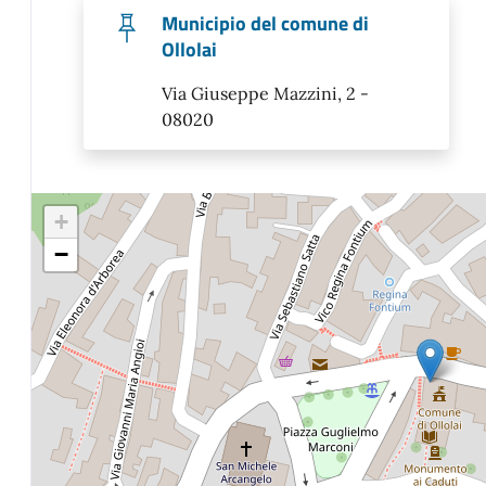
Municipio del comune di
Ollolai
Via Giuseppe Mazzini, 2 -
08020
+
−