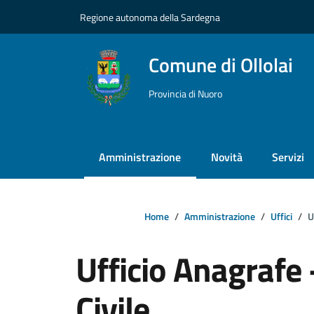
Vai ai contenuti
Vai al footer
Regione autonoma della Sardegna
Comune di Ollolai
Provincia di Nuoro
Amministrazione
Novità
Servizi
Home
Amministrazione
Uffici
U
Ufficio Anagrafe 
Civile