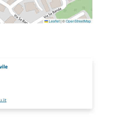
Leaflet
|
©
OpenStreetMap
vile
.it