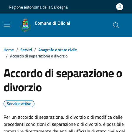
Vai ai contenuti
Vai al footer
Regione autonoma della Sardegna
Comune di Ollolai
Home
Servizi
Anagrafe e stato civile
Accordo di separazione o divorzio
Accordo di separazione o
divorzio
Servizio attivo
Per un accordo di separazione, di divorzio o di modifica delle
precedenti condizioni di separazione o di divorzio, è possibile
comparire direttamente davanti all'ufficiale di stato civile del