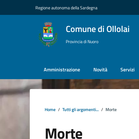
Vai ai contenuti
Vai al footer
Regione autonoma della Sardegna
Comune di Ollolai
Provincia di Nuoro
Amministrazione
Novità
Servizi
Home
Tutti gli argomenti...
Morte
Morte