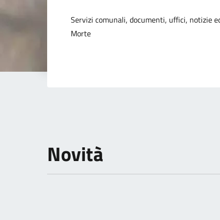
Dettagli della not
Servizi comunali, documenti, uffici, notizie ed
Morte
Novità