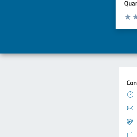
Quan
Valuta d
Valuta
Va
Con