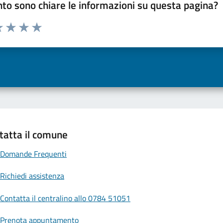
to sono chiare le informazioni su questa pagina?
a 1 a 5 stelle la pagina
 una stella su 5
luta 2 stelle su 5
Valuta 3 stelle su 5
Valuta 4 stelle su 5
Valuta 5 stelle su 5
tatta il comune
Domande Frequenti
Richiedi assistenza
Contatta il centralino allo 0784 51051
Prenota appuntamento