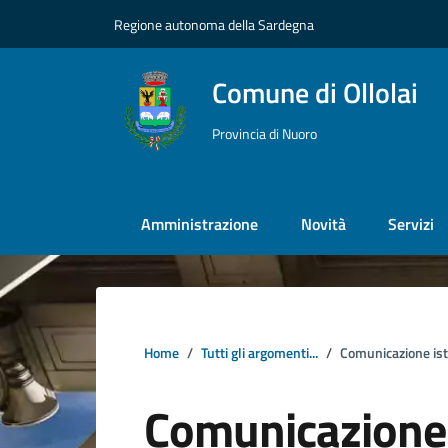
Vai ai contenuti
Vai al footer
Regione autonoma della Sardegna
Comune di Ollolai
Provincia di Nuoro
Amministrazione
Novità
Servizi
Home
Tutti gli argomenti...
Comunicazione ist
Comunicazione