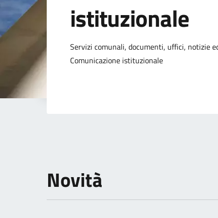
istituzionale
Dettagli della not
Servizi comunali, documenti, uffici, notizie ed
Comunicazione istituzionale
Novità