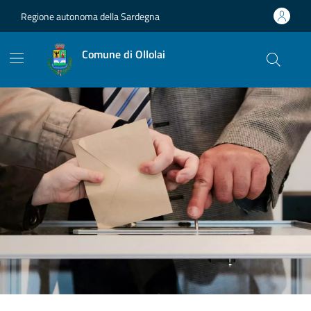
Vai ai contenuti
Vai al footer
Regione autonoma della Sardegna
Comune di Ollolai