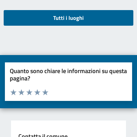
Tutti i luoghi
Quanto sono chiare le informazioni su questa
pagina?
Valuta da 1 a 5 stelle la pagina
Valuta una stella su 5
Valuta 2 stelle su 5
Valuta 3 stelle su 5
Valuta 4 stelle su 5
Valuta 5 stelle su 5
Contatta il comune