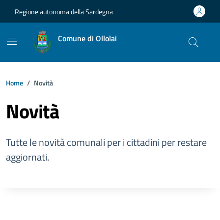
Vai ai contenuti
Vai al footer
Regione autonoma della Sardegna
Comune di Ollolai
Home
Novità
Novità
Tutte le novità comunali per i cittadini per restare
aggiornati.