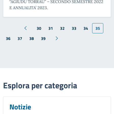
“AGIUDU TORRAU” – SECONDO SEMESTRE 2022
E ANNUALITA’ 2023.
30
31
32
33
34
35
36
37
38
39
Esplora per categoria
Notizie