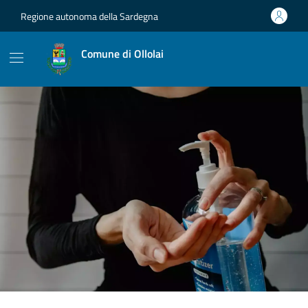
Vai ai contenuti
Vai al footer
Regione autonoma della Sardegna
Comune di Ollolai