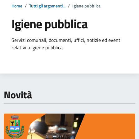
Home
Tutti gli argomenti...
Igiene pubblica
Igiene pubblica
Dettagli della notizia
Servizi comunali, documenti, uffici, notizie ed eventi
relativi a Igiene pubblica
Novità