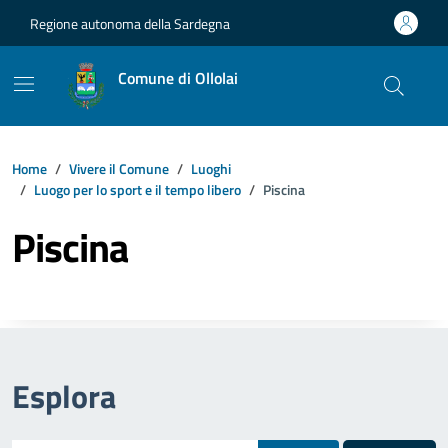
Vai ai contenuti
Vai al footer
Regione autonoma della Sardegna
Comune di Ollolai
Home
Vivere il Comune
Luoghi
Luogo per lo sport e il tempo libero
Piscina
Piscina
Esplora