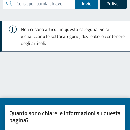
cerca
Invio
Pulisci
Info
Non ci sono articoli in questa categoria. Se si
visualizzano le sottocategorie, dovrebbero contenere
degli articoli.
Quanto sono chiare le informazioni su questa
pagina?