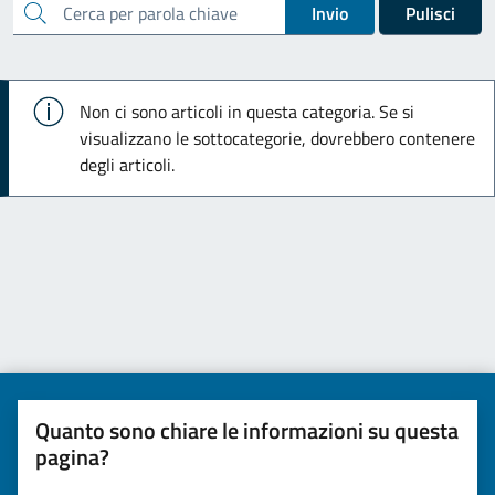
cerca
Invio
Pulisci
Info
Non ci sono articoli in questa categoria. Se si
visualizzano le sottocategorie, dovrebbero contenere
degli articoli.
Quanto sono chiare le informazioni su questa
pagina?