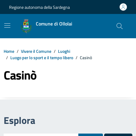
Vai ai contenuti
Vai al footer
Regione autonoma della Sardegna
Comune di Ollolai
Home
Vivere il Comune
Luoghi
Luogo per lo sport e il tempo libero
Casinò
Casinò
Esplora