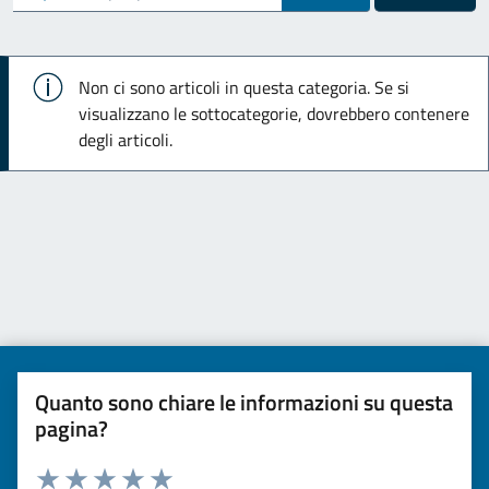
Info
Non ci sono articoli in questa categoria. Se si
visualizzano le sottocategorie, dovrebbero contenere
degli articoli.
Quanto sono chiare le informazioni su questa
pagina?
Valuta da 1 a 5 stelle la pagina