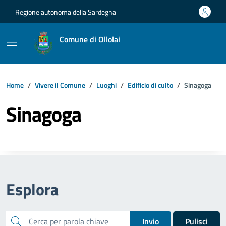
Vai ai contenuti
Vai al footer
Regione autonoma della Sardegna
Comune di Ollolai
Home
Vivere il Comune
Luoghi
Edificio di culto
Sinagoga
Sinagoga
Esplora
cerca
Invio
Pulisci