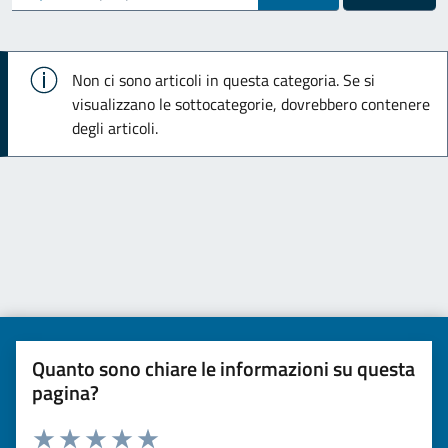
Info
Non ci sono articoli in questa categoria. Se si
visualizzano le sottocategorie, dovrebbero contenere
degli articoli.
Quanto sono chiare le informazioni su questa
pagina?
Valuta da 1 a 5 stelle la pagina