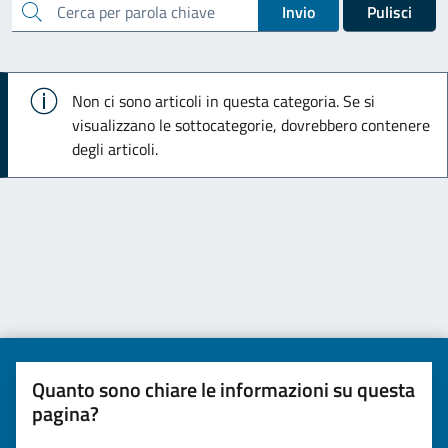
cerca
Invio
Pulisci
Info
Non ci sono articoli in questa categoria. Se si
visualizzano le sottocategorie, dovrebbero contenere
degli articoli.
Quanto sono chiare le informazioni su questa
pagina?