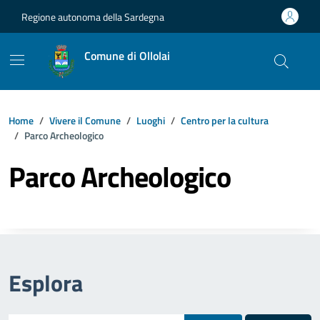
Vai ai contenuti
Vai al footer
Regione autonoma della Sardegna
Comune di Ollolai
Home
Vivere il Comune
Luoghi
Centro per la cultura
Parco Archeologico
Parco Archeologico
Esplora