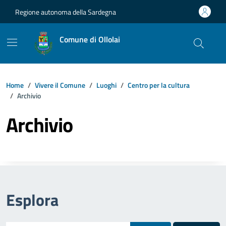
Vai ai contenuti
Vai al footer
Regione autonoma della Sardegna
Comune di Ollolai
Home
Vivere il Comune
Luoghi
Centro per la cultura
Archivio
Archivio
Esplora