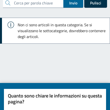
cerca
Invio
Pulisci
Info
Non ci sono articoli in questa categoria. Se si
visualizzano le sottocategorie, dovrebbero contenere
degli articoli.
Quanto sono chiare le informazioni su questa
pagina?