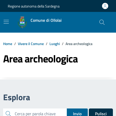
Vai ai contenuti
Vai al footer
Regione autonoma della Sardegna
Comune di Ollolai
Home
Vivere il Comune
Luoghi
Area archeologica
Area archeologica
Esplora
cerca
Invio
Pulisci