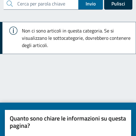
cerca
Invio
Pulisci
Info
Non ci sono articoli in questa categoria. Se si
visualizzano le sottocategorie, dovrebbero contenere
degli articoli.
Quanto sono chiare le informazioni su questa
pagina?