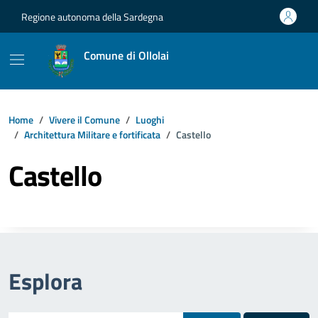
Vai ai contenuti
Vai al footer
Regione autonoma della Sardegna
Comune di Ollolai
Home
Vivere il Comune
Luoghi
Architettura Militare e fortificata
Castello
Castello
Esplora