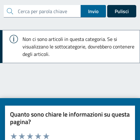
cerca
Invio
Pulisci
Info
Non ci sono articoli in questa categoria. Se si
visualizzano le sottocategorie, dovrebbero contenere
degli articoli.
Quanto sono chiare le informazioni su questa
pagina?
Valuta da 1 a 5 stelle la pagina