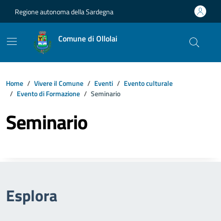
Vai ai contenuti
Vai al footer
Regione autonoma della Sardegna
Comune di Ollolai
Home
Vivere il Comune
Eventi
Evento culturale
Evento di Formazione
Seminario
Seminario
Esplora