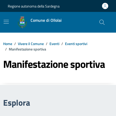
Vai ai contenuti
Vai al footer
Regione autonoma della Sardegna
Comune di Ollolai
Home
Vivere il Comune
Eventi
Eventi sportivi
Manifestazione sportiva
Manifestazione sportiva
Esplora