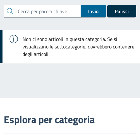
cerca
Invio
Pulisci
Info
Non ci sono articoli in questa categoria. Se si
visualizzano le sottocategorie, dovrebbero contenere
degli articoli.
Esplora per categoria