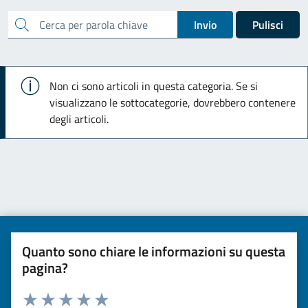
cerca
Invio
Pulisci
Info
Non ci sono articoli in questa categoria. Se si
visualizzano le sottocategorie, dovrebbero contenere
degli articoli.
Quanto sono chiare le informazioni su questa
pagina?
Valuta da 1 a 5 stelle la pagina