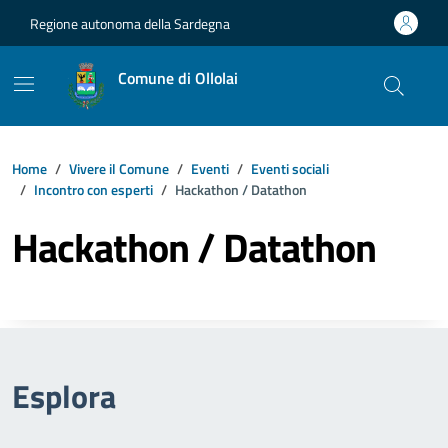
Vai ai contenuti
Vai al footer
Regione autonoma della Sardegna
Comune di Ollolai
Home
Vivere il Comune
Eventi
Eventi sociali
Incontro con esperti
Hackathon / Datathon
Hackathon / Datathon
Esplora