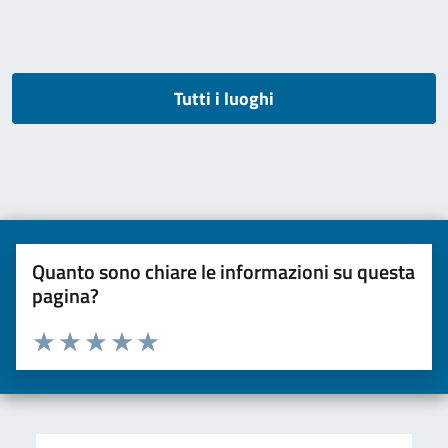
Tutti i luoghi
Quanto sono chiare le informazioni su questa
pagina?
Valuta da 1 a 5 stelle la pagina
Valuta una stella su 5
Valuta 2 stelle su 5
Valuta 3 stelle su 5
Valuta 4 stelle su 5
Valuta 5 stelle su 5