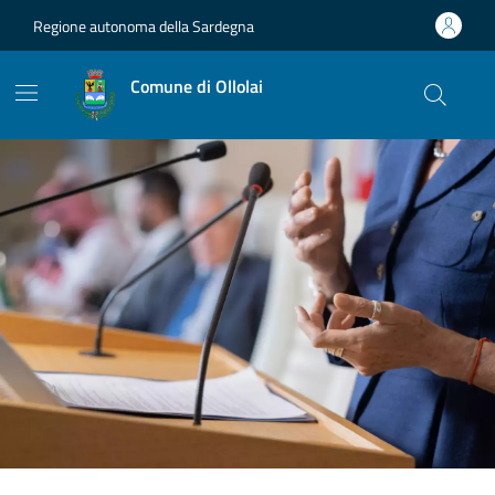
Vai ai contenuti
Vai al footer
Regione autonoma della Sardegna
Comune di Ollolai