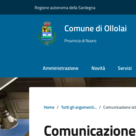
Vai ai contenuti
Vai al footer
Regione autonoma della Sardegna
Comune di Ollolai
Provincia di Nuoro
Amministrazione
Novità
Servizi
Home
Tutti gli argomenti...
Comunicazione ist
Comunicazione