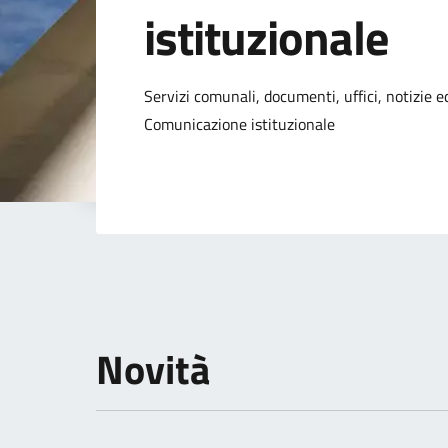
istituzionale
Dettagli della not
Servizi comunali, documenti, uffici, notizie ed
Comunicazione istituzionale
Novità