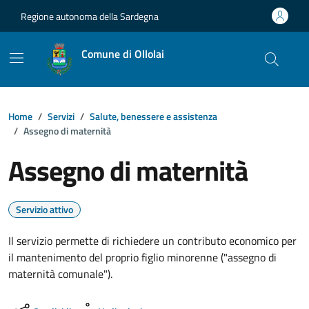
Vai ai contenuti
Vai al footer
Regione autonoma della Sardegna
Comune di Ollolai
Home
Servizi
Salute, benessere e assistenza
Assegno di maternità
Assegno di maternità
Servizio attivo
Il servizio permette di richiedere un contributo economico per
il mantenimento del proprio figlio minorenne ("assegno di
maternità comunale").