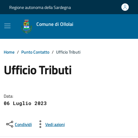
Vai ai contenuti
Vai al footer
Regione autonoma della Sardegna
Comune di Ollolai
Home
Punto Contatto
Ufficio Tributi
Ufficio Tributi
Dettagli della notizia
Data:
06 Luglio 2023
Condividi
Vedi azioni