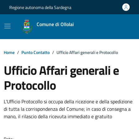
Vai ai contenuti
Vai al footer
Regione autonoma della Sardegna
Comune di Ollolai
Home
Punto Contatto
Ufficio Affari generali e Protocollo
Ufficio Affari generali e
Protocollo
Dettagli della notizia
L'Ufficio Protocollo si occupa della ricezione e della spedizione
di tutta la corrispondenza del Comune; in caso di consegna a
mano, il rilascio della ricevuta immediato e gratuito
Data: