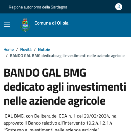
Vai ai contenuti
Vai al footer
Regione autonoma della Sardegna
Comune di Ollolai
Home
Novità
Notizie
BANDO GAL BMG dedicato agli investimenti nelle aziende agricole
BANDO GAL BMG
dedicato agli investimenti
nelle aziende agricole
Dettagli della notizia
GAL BMG, con Delibera del CDA n. 1 del 29/02/2024, ha
approvato il Bando relativo all’Intervento 19.2.4.1.2.1.4
“Sostegno a investimenti nelle aziende agricole”.