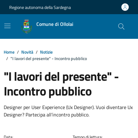
Vai ai contenuti
Vai al footer
Regione autonoma della Sardegna
Comune di Ollolai
Home
Novità
Notizie
"I lavori del presente" - Incontro pubblico
"I lavori del presente" -
Incontro pubblico
Dettagli della notizia
Designer per User Experience (Ux Designer). Vuoi diventare Ux
Designer? Partecipa all’incontro pubblico.
Data:
Tempo di lettura: