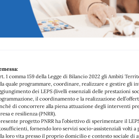
emessa:
art. 1 comma 159 della Legge di Bilancio 2022 gli Ambiti Territo
la quale programmare, coordinare, realizzare e gestire gli interv
giungimento dei LEPS (livelli essenziali delle prestazioni socia
ogrammazione, il coordinamento e la realizzazione dell’offerta
nché di concorrere alla piena attuazione degli interventi pr
presa e resilienza (PNRR).
 presente progetto PNRR ha l’obiettivo di sperimentare il LEP
tosufficienti, fornendo loro servizi socio-assistenziali volti a
lla loro vita presso il proprio domicilio e contesto sociale di