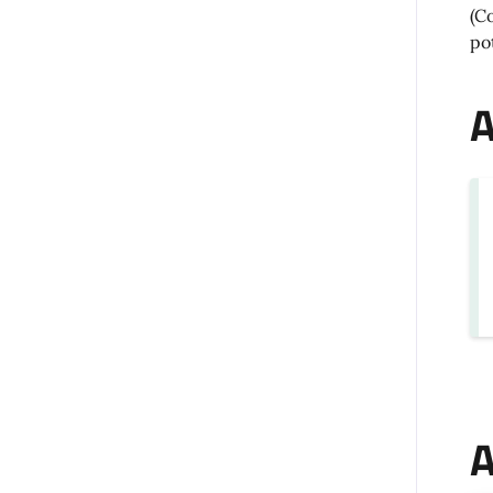
(C
po
A
A