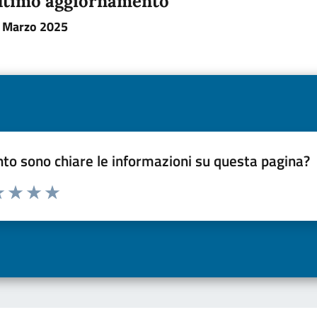
ltimo aggiornamento
 Marzo 2025
to sono chiare le informazioni su questa pagina?
a 1 a 5 stelle la pagina
 una stella su 5
luta 2 stelle su 5
Valuta 3 stelle su 5
Valuta 4 stelle su 5
Valuta 5 stelle su 5