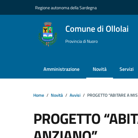
Vai ai contenuti
Vai al footer
Regione autonoma della Sardegna
Comune di Ollolai
Provincia di Nuoro
Amministrazione
Novità
Servizi
Home
Novità
Avvisi
PROGETTO “ABITARE A MIS
PROGETTO “ABIT
ANZIANO”