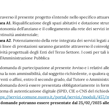
traverso il presente progetto s’intende nello specifico attuare
nea A1.
Riqualificazione degli spazi abitativi e dotazione stru
utonomia dell’anziano e il collegamento alla rete dei servizi in
ntinuità assistenziale;
nea A2
. Potenziamento della rete integrata dei servizi legati a
li linee di prestazioni saranno garantite attraverso il coinvol
ività progettuali degli Enti del Terzo Settore. I costi per tali
ll’Amministrazione Pubblica
 domanda di partecipazione al presente Avviso e i relativi al
na la non ammissibilità, dal soggetto richiedente, o qualora qu
renti o affini, entro il secondo grado, dal Tutore o Amministr
 domanda dovrà essere presentata obbligatoriamente in forma
stema di autenticazione digitale (SPID, CIE o CNS del richieden
tps://servizi.comune.nuoro.it/portal/servizi/moduli/457/
 domande potranno essere presentate dal 25/02/2025 alle