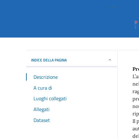
INDICE DELLA PAGINA
Pr
Descrizione
L’
nel
A cura di
rag
Luoghi collegati
pr
no
Allegati
ri
Dataset
Il
au
de