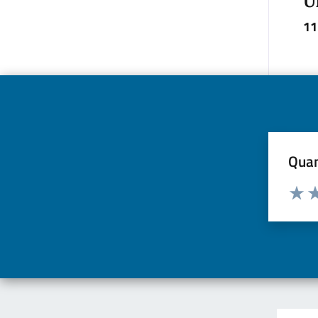
U
11
Quan
Valuta d
Valuta
Va