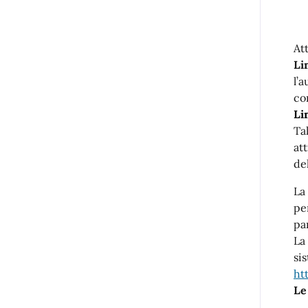
At
Li
l’a
co
Li
Ta
att
de
La
pe
pa
La
si
ht
Le