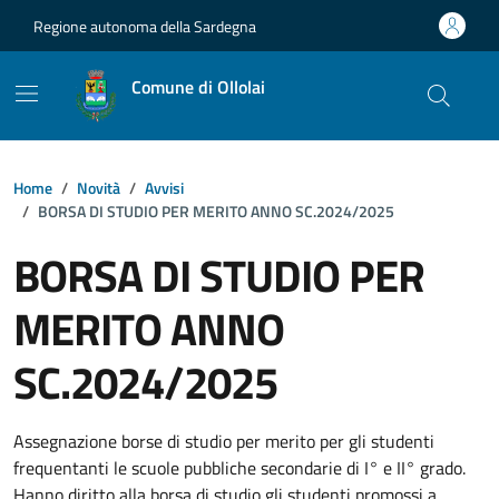
Vai ai contenuti
Vai al footer
Regione autonoma della Sardegna
Comune di Ollolai
Home
Novità
Avvisi
BORSA DI STUDIO PER MERITO ANNO SC.2024/2025
BORSA DI STUDIO PER
MERITO ANNO
SC.2024/2025
Dettagli della notizia
Assegnazione borse di studio per merito per gli studenti
frequentanti le scuole pubbliche secondarie di I° e II° grado.
Hanno diritto alla borsa di studio gli studenti promossi a