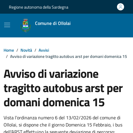
Vai ai contenuti
Vai al footer
Regione autonoma della Sardegna
Comune di Ollolai
Home
Novità
Avvisi
Avviso di variazione tragitto autobus arst per domani domenica 15
Avviso di variazione
tragitto autobus arst per
domani domenica 15
Dettagli della notizia
Vista l’ordinanza numero 6 del 13/02/2026 del comune di
Ollolai, si dispone che il giorno Domenica 15 Febbraio, i bus
dell'ARST effettuino la seguente deviazione di percorso: