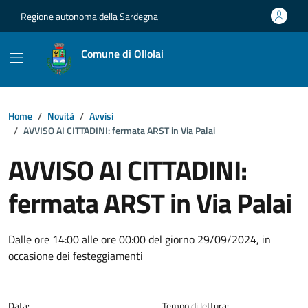
Vai ai contenuti
Vai al footer
Regione autonoma della Sardegna
Comune di Ollolai
Home
Novità
Avvisi
AVVISO AI CITTADINI: fermata ARST in Via Palai
AVVISO AI CITTADINI:
fermata ARST in Via Palai
Dettagli della notizia
Dalle ore 14:00 alle ore 00:00 del giorno 29/09/2024, in
occasione dei festeggiamenti
Data:
Tempo di lettura: