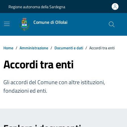
Vai ai contenuti
Vai al footer
Regione autonoma della Sardegna
Comune di Ollolai
Home
Amministrazione
Documenti e dati
Accordi tra enti
Accordi tra enti
Gli accordi del Comune con altre istituzioni,
fondazioni ed enti.