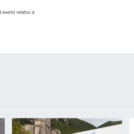
izia
 eventi relativi a