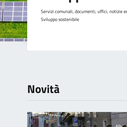
Dettagli della not
Servizi comunali, documenti, uffici, notizie ed
Sviluppo sostenibile
Novità