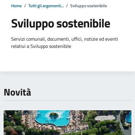
Home
Tutti gli argomenti...
Sviluppo sostenibile
Sviluppo sostenibile
Dettagli della notizia
Servizi comunali, documenti, uffici, notizie ed eventi
relativi a Sviluppo sostenibile
Novità