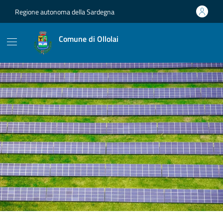
Vai ai contenuti
Vai al footer
Regione autonoma della Sardegna
Comune di Ollolai