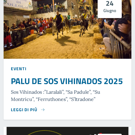
24
Giugno
EVENTI
PALU DE SOS VIHINADOS 2025
Sos Vihinados :”Laralali”, “Sa Padule”, “Su
Montricu”, “Ferruthones”, “S’ltradone”
LEGGI DI PIÙ