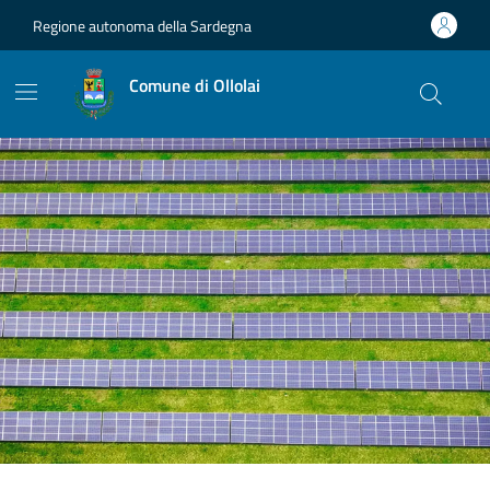
Vai ai contenuti
Vai al footer
Regione autonoma della Sardegna
Comune di Ollolai