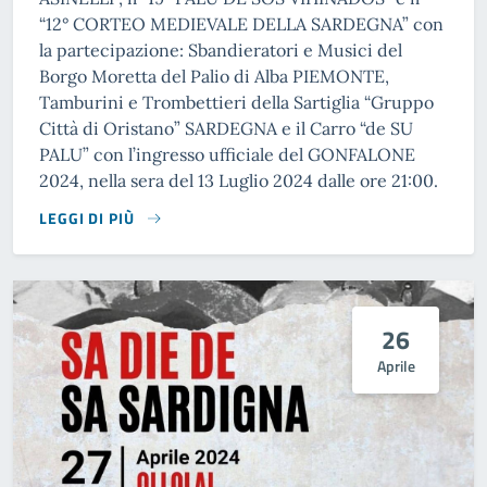
“12° CORTEO MEDIEVALE DELLA SARDEGNA” con
la partecipazione: Sbandieratori e Musici del
Borgo Moretta del Palio di Alba PIEMONTE,
Tamburini e Trombettieri della Sartiglia “Gruppo
Città di Oristano” SARDEGNA e il Carro “de SU
PALU” con l’ingresso ufficiale del GONFALONE
2024, nella sera del 13 Luglio 2024 dalle ore 21:00.
LEGGI DI PIÙ
26
Aprile