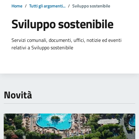
Home
Tutti gli argomenti...
Sviluppo sostenibile
Sviluppo sostenibile
Dettagli della notizia
Servizi comunali, documenti, uffici, notizie ed eventi
relativi a Sviluppo sostenibile
Novità