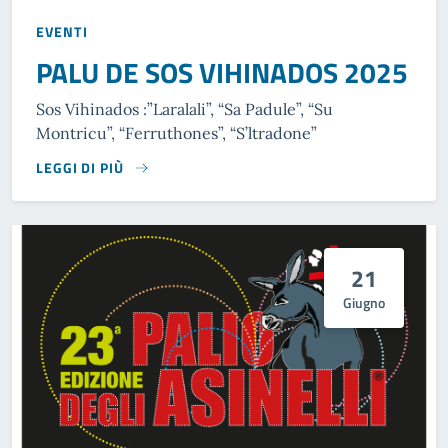
EVENTI
PALU DE SOS VIHINADOS 2025
Sos Vihinados :”Laralali”, “Sa Padule”, “Su
Montricu”, “Ferruthones”, “S’ltradone”
LEGGI DI PIÙ
21
Giugno