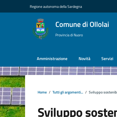
Vai ai contenuti
Vai al footer
Regione autonoma della Sardegna
Comune di Ollolai
Provincia di Nuoro
Amministrazione
Novità
Servizi
Home
Tutti gli argomenti...
Sviluppo sostenib
Sviluppo sosten