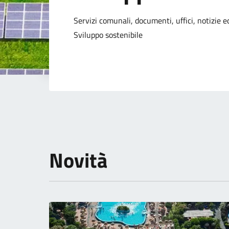
Dettagli della not
Servizi comunali, documenti, uffici, notizie ed
Sviluppo sostenibile
Novità