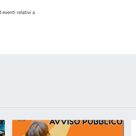
izia
 eventi relativi a