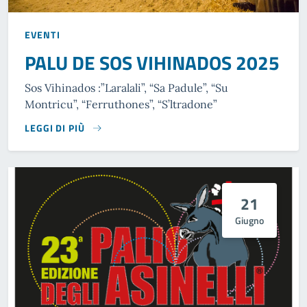
EVENTI
PALU DE SOS VIHINADOS 2025
Sos Vihinados :”Laralali”, “Sa Padule”, “Su
Montricu”, “Ferruthones”, “S’ltradone”
LEGGI DI PIÙ
21
Giugno