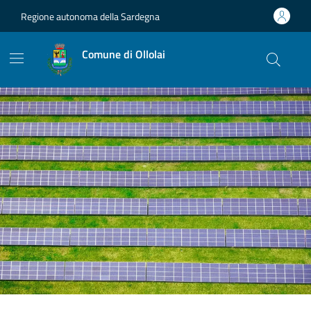
Vai ai contenuti
Vai al footer
Regione autonoma della Sardegna
Comune di Ollolai