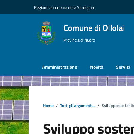
Vai ai contenuti
Vai al footer
Regione autonoma della Sardegna
Comune di Ollolai
Provincia di Nuoro
Amministrazione
Novità
Servizi
Home
Tutti gli argomenti...
Sviluppo sostenib
Sviluppo sosten