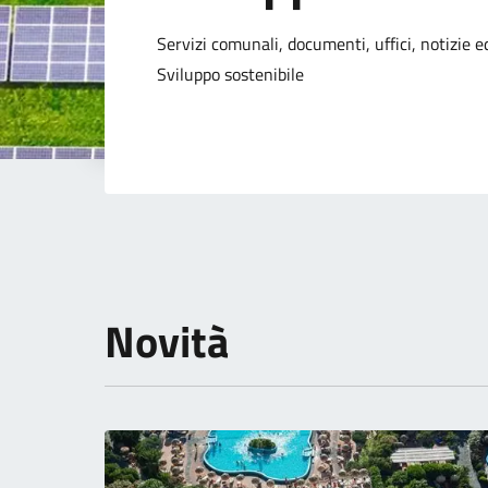
Dettagli della not
Servizi comunali, documenti, uffici, notizie ed
Sviluppo sostenibile
Novità