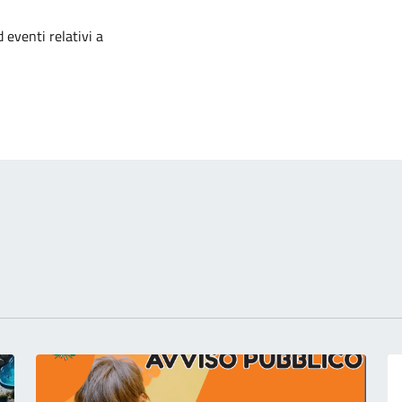
izia
 eventi relativi a