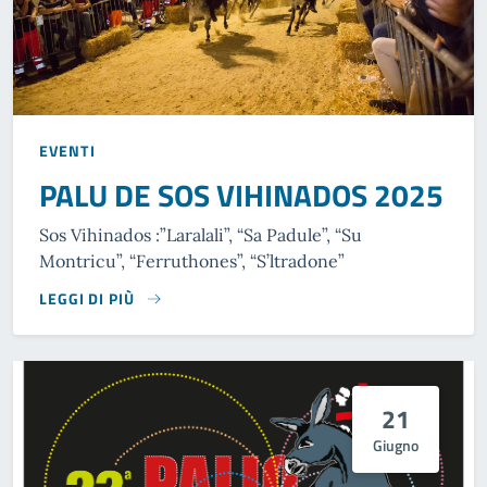
EVENTI
PALU DE SOS VIHINADOS 2025
Sos Vihinados :”Laralali”, “Sa Padule”, “Su
Montricu”, “Ferruthones”, “S’ltradone”
LEGGI DI PIÙ
21
Giugno