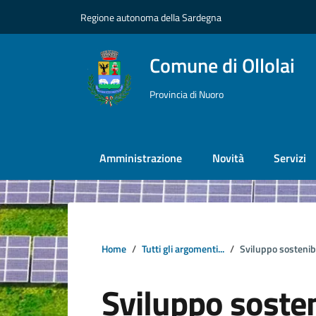
Vai ai contenuti
Vai al footer
Regione autonoma della Sardegna
Comune di Ollolai
Provincia di Nuoro
Amministrazione
Novità
Servizi
Home
Tutti gli argomenti...
Sviluppo sostenib
Sviluppo sosten