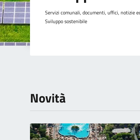
Dettagli della not
Servizi comunali, documenti, uffici, notizie ed
Sviluppo sostenibile
Novità