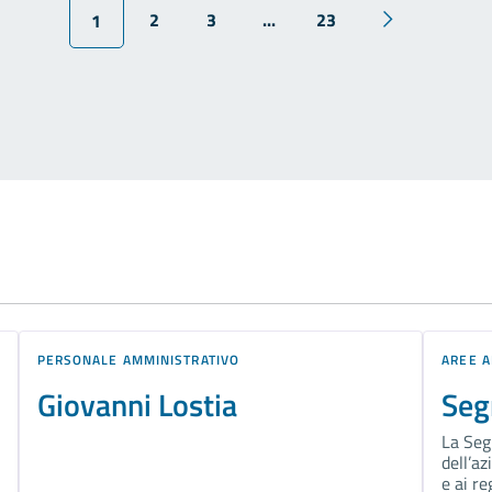
2
3
...
23
1
PERSONALE AMMINISTRATIVO
AREE A
Giovanni Lostia
Seg
La Seg
dell’az
e ai r