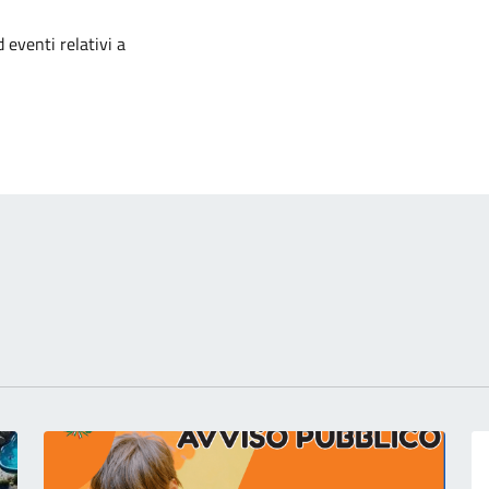
izia
 eventi relativi a