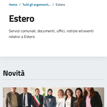
Home
Tutti gli argomenti...
Estero
Estero
Dettagli della notizia
Servizi comunali, documenti, uffici, notizie ed eventi
relativi a Estero
Novità